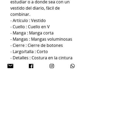
estudiar o a donde sea con un
vestido del diario, fácil de
combinar.
- Artículo : Vestido
- Cuello : Cuello en V
- Manga : Manga corta
- Mangas : Mangas voluminosas
- Cierre : Cierre de botones
- Largo/talla : Corto
- Detalles : Costura en la cintura
- Corte : Corte regular
50% Viscosa LENZING™
ECOVERO™, 40% Algodón, 10%
Lino
Proceso normal a una
temperatura máxima de
30°C
No usar lejía