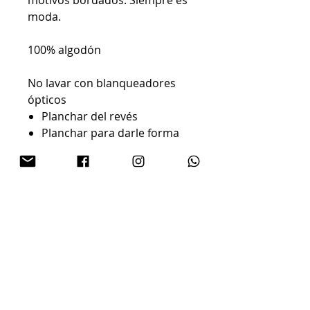
moda.
100% algodón
No lavar con blanqueadores
ópticos
Planchar del revés
Planchar para darle forma
Lavar a máquina en bolsa de
lavandería.
Remodelar mientras esté
húmedo
Contracción de hasta un 5%
Lavar cuidadosamente
Lavar por separado o con
colores similares.
Lavado - 30 grados (Proceso
delicado)