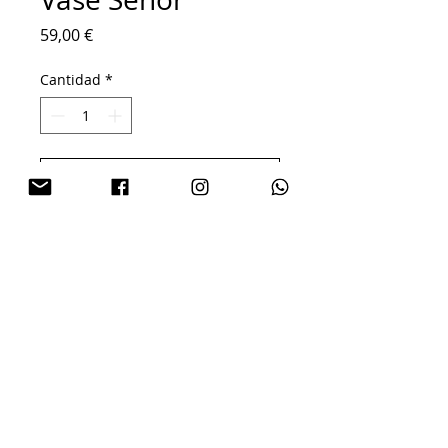
Precio
59,00 €
Cantidad
*
Agregar al carrito
Colorido jarrón de inspiración
mexicana, diseñado por la
diseñadora sueca Ingela P.
Arrhenius.
Dimensiones: 22 x 16 cm.
¡Espectacular!
© 2026 top
love