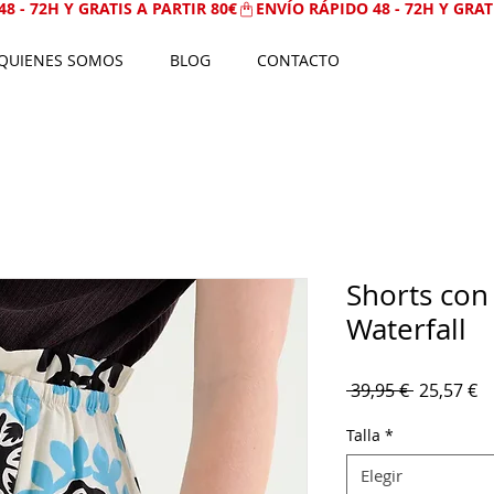
QUIENES SOMOS
BLOG
CONTACTO
Shorts co
Waterfall
Precio
Pr
 39,95 € 
25,57 €
d
Talla
*
of
Elegir