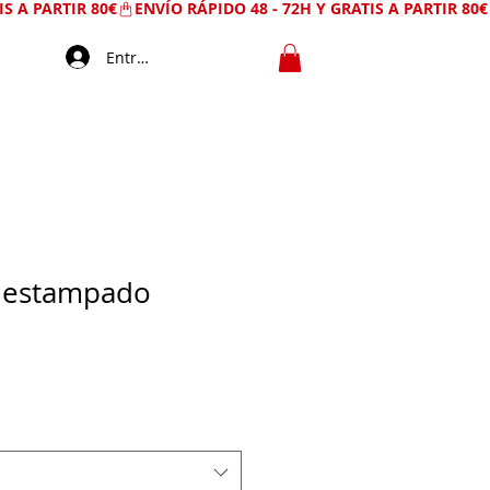
Entrar
n estampado
ecio
e
erta