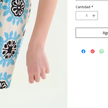
Cantidad
*
Agr