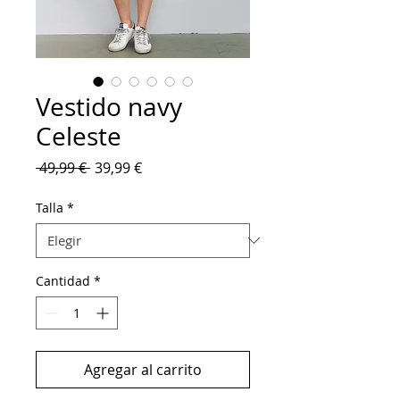
Vestido navy
Celeste
Precio
Precio
 49,99 € 
39,99 €
de
oferta
Talla
*
Cantidad
*
Agregar al carrito