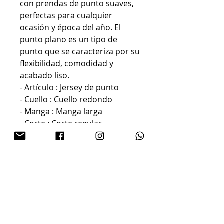
con prendas de punto suaves,
perfectas para cualquier
ocasión y época del año. El
punto plano es un tipo de
punto que se caracteriza por su
flexibilidad, comodidad y
acabado liso.
- Artículo : Jersey de punto
- Cuello : Cuello redondo
- Manga : Manga larga
- Corte : Corte regular
65% Acrílico, 35% Poliamida
Proceso suave a una
temperatura máxima de
30°C
No usar lejía
Planchar a una temperatura
máxima de 110ºC. Planchar
con vapor puede causar