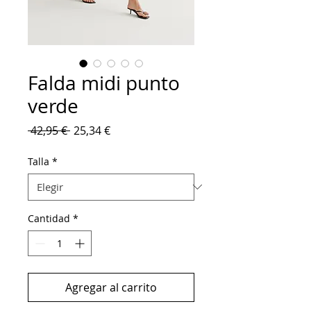
Falda midi punto
verde
Precio
Precio
 42,95 € 
25,34 €
de
oferta
Talla
*
Cantidad
*
Agregar al carrito