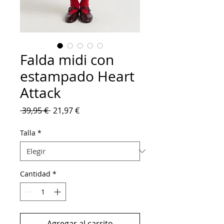
Falda midi con
estampado Heart
Attack
Precio
Precio
 39,95 € 
21,97 €
de
oferta
Talla
*
Cantidad
*
Agregar al carrito