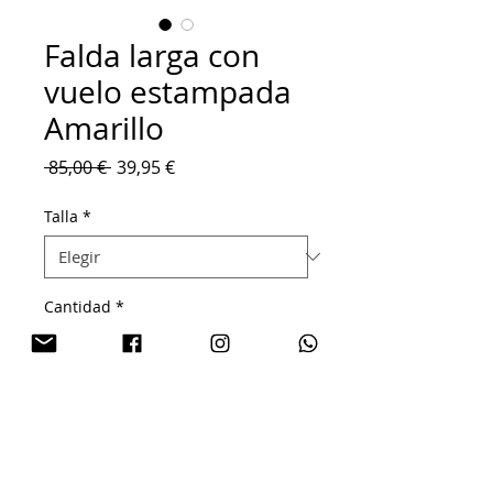
Falda larga con
vuelo estampada
Amarillo
Precio
Precio
 85,00 € 
39,95 €
de
oferta
Talla
*
Cantidad
*
Agregar al carrito
Falda larga estampada con