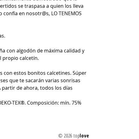
ertidos se traspasa a quien los lleva
ro confía en nosotr@s, LO TENEMOS
as.
aña con algodón de máxima calidad y
 propio calcetín.
es con estos bonitos calcetines. Súper
ses que te sacarán varias sonrisas
 partir de ahora, todos los días
n OEKO-TEX®. Composición: mín. 75%
© 2026 top
love